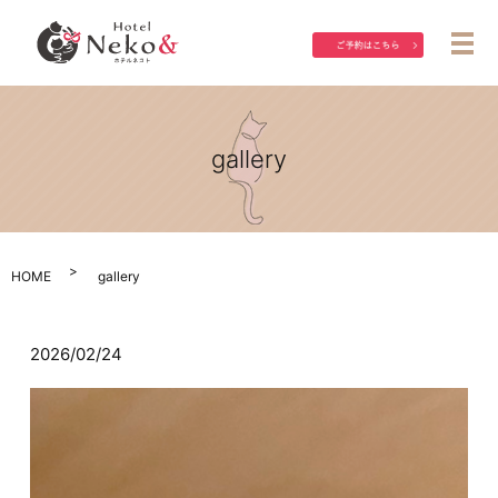
メ
gallery
HOME
gallery
2026/02/24